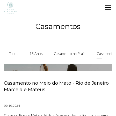
menu
Casamentos
Todos
15 Anos
Casamento na Praia
Casamento
Casamento no Meio do Mato - Rio de Janeiro:
Marcela e Mateus
09.10.2024
Casar no Espaço Meio do Mato não exige ostentação, mas sim uma