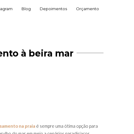
tagram
Blog
Depoimentos
Orçamento
nto à beira mar
asamento na praia
é sempre uma ótima opção para
barulho do mar em meio a cenários paradisíacos