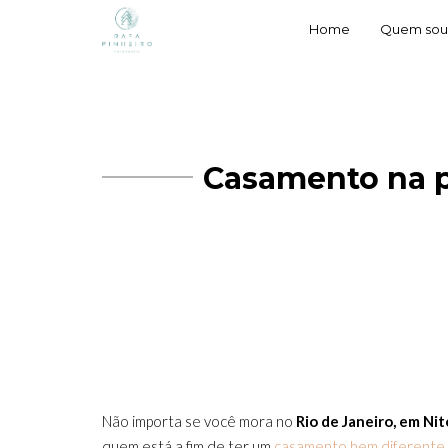
Home
Quem sou
Casamento na p
Não importa se você mora no
Rio de Janeiro, em Nit
quem está a fim de ter um
casamento bem diferente e