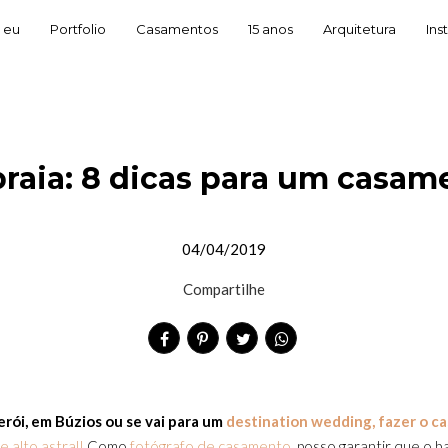
 eu
Portfolio
Casamentos
15 anos
Arquitetura
Ins
raia: 8 dicas para um casame
04/04/2019
Compartilhe
erói, em Búzios ou se vai para um
destination wedding, fazer o c
 alto astral!
Como
fotógrafo de casamento
, posso garantir que o 