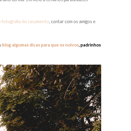
 fotografia do casamento
, contar com os amigos e
u
blog algumas dicas para que os noivos
, padrinhos